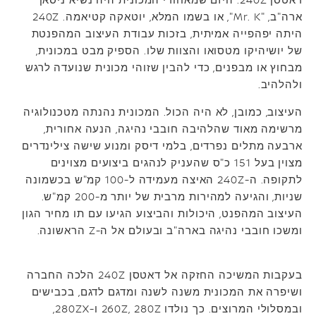
דאטסן 240Z. היזם שמאחורי המכונית היה נשיא ניסאן
ארה"ב, "Mr. K", או בשמו המלא, יוטאקה קטיאמה. 240Z
היתה יפהפייה אמיתית, בזכות עבודת העיצוב המהפנטת
של יושיהיקו מטסואו והצוות שלו. הספיק מבט במכונית,
מבחוץ או מבפנים, כדי להבין שזוהי מכונית שנועדה לרגש
ולהלהיב.
העיצוב, כמובן, לא היה הכול. המכונית נהנתה מטכנולוגיה
מרשימה מאוד שהלהיבה חובבי נהיגה, הנעה אחורית,
ארבעה מתלים נפרדים, בלמי דיסק ומנוע שישה צילינדרים
מצוין בעל 151 כ"ס שהעניק לנהגים ביצועים מצוינים
לתקופה. ה-240Z האיצה מעמידה ל-100 קמ"ש בכשמונה
שניות, והגיעה למהירות מרבית של יותר מ-200 קמ"ש.
העיצוב המהפנט, היכולות והביצוע הגיעו עם תו מחיר הגון
ומשכו חובבי נהיגה בארה"ב ובעולם אל ה-Z הראשונה.
בעקבות המשיכה החזקה אל דאטסן 240Z הלכה החברה
ושיפרה את המכונית משנה לשנה ומדגם לדגם, בכבישים
ובמסלולי המרוצים. כך נולדו 260Z, 280Z ו-280ZX,