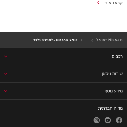
קראו עוד
Nissan ישראל
Nissan 370Z - למבינים בלבד
רכבים
שירות ניסאן
מידע נוסף
מדיה חברתית
facebook
youtube
נפתח בחלון חדש
נפתח בחלון חדש
instagram
נפתח בחלון חדש