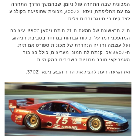
המכונית שבה התחרה פול ניומן, שבהמשך הדרך התחרה
גם עם מחליפתה, ניסאן 300ZX, מכונית שהופיעה בקולנוע
לצד קים בייסינגר וברוס ויליס.
ה-Z הראשונה של המאה ה-21 היתה ניסאן 350Z. עיצובה
המהפכני רמז על יכולות גבוהות במיוחד בסביבת הניהוג,
ועל עוצמה וחוויה הנהדרת של מכונית ספורט אמיתית.
ה-350Z אכן קנתה לה המוני מעריצים, כולל בציבור
האמריקאי חובב מכוניות השרירים המקומיות.
ואז הגיעה העת להציג את הדור הבא, ניסאן 370Z.