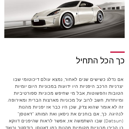
כך הכל התחיל
אם נדלג כשישים שנים לאחור, נמצא עולם דיכוטומי שבו
יצרניות הרכב היפניות היו ידועות במכוניות היום יומיות
הטובות והפשוטות, אבל מי שחיפש מכוניות ספורטיביות
ומיוחדות, חשב לרוב על מכוניות מארצות הברית ומאירופה.
זה לא אומר שהוא צדק, שכן היו כבר אז יפניות מהנות
לנהיגה. כך, אם בוחנים את ניסאן ואת המותג "דאטסן"
(Datsun) שבו השתמשה אז, אפשר לראות שהיפנים דווקא
כן הכירו מכוניות מקומיות מהנות כמו דאטסן, רודסטר ורואד