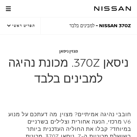
לג
לג
תוכן
תפריט
מגזין ניסאן
רכזי
חתון
NISSAN 370Z - למבינים בלבד
תפריט ראשי
מגזין ניסאן
ניסאן 370Z. מכונת נהיגה
למבינים בלבד
חובבי נהיגה אמיתיים? מצוין. מה דעתכם על מנוע
V6 מרכזי, הנעה אחורית וצלילים בשרניים
במיוחד? קבלו את החוליה העדכנית ביותר
בשושלת מכוניות ה-Z, ניסאן 370Z, מכונית