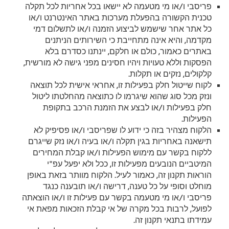
פריסבי ו/או מי מטעמה לא יישאו בכל אחריות לכל תקלה
טכנית הקשורה בהפעלת מערכות באתר האינטרנט ו/או
כל אתר אחר שישמש לביצוע הזמנה ו/או לתשלום דמי
מקדמה, והיא אינה מתחייבת כי השירותים הניתנים
באתרים כאמור, כולם או חלקם, יינתנו כסדרם בלא
הפסקות וללא טעויות ויהיו חסינים מפני גישה לא מורשית,
קלקולים, נזקים או תקלות.
לקוח שייטול חלק בפעילות זו, אחראי אישית לכל תוצאה
ונזק מכל סוג שהוא שיגרמו לו כתוצאה מהחלטתו ליטול
חלק בפעילות ו/או לבצע את הזמנת הרכב בתקופת
הפעילות.
הלקוח מצהיר בזה כי ידוע לו שפריסבי ו/או פסיפיק לא
תישאנה באחריות בגין תקלה ו/או בעיה ו/או נזק שייגרם
ללקוח בקשר עם מימוש הפעילות ו/או קבלת המחירים
המיטביים הנובעים מפעילות זו, ככל ולא יפעל עפ"י
הוראות תקנון זה, כאמור לעיל. הלקוח מוותר בזאת באופן
מוחלט וסופי על כל טענה, דרישה ו/או תובענה כנגד
פריסבי ו/או מי מטעמה בקשר עם פעילות זו ו/או הוצאתה
לפועל, לרבות בכל מקרה של אי קבלת הזכאות מפאת אי
עמידתו בתנאי תקנון זה.