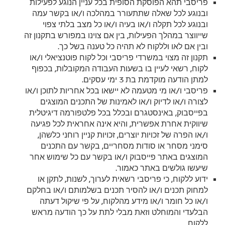
פריסבי תהא הפוסקת הסופית בכל עניין הנוגע לפעילות
ובנוגע לכל שאלה שתתעורר במהלכה ו/או בקשר עמה
ובנוגע לכל תקלה ו/או בעיה ו/או כל מצב בלתי צפוי
שייווצר במהלך הפעילות, בין אם צוינו במפורש בתקנון זה
ובין אם לאו וללקוח לא תהיה כל טענה בשל כך.
תקנון זה מצוי במשרדי פריסבי וכל לקוח פוטנציאלי ו/או
לקוח, רשאי לעיין בו בשעות העבודה המקובלות, בכפוף
למתן הודעה מוקדמת בת 3 ימי עסקים.
פריסבי ו/או מי מטעמה לא יישאו בכל אחריות לתוכן ו/או
לצורה ו/או לדיוק ו/או לאמינות של התכנים המוצגים
בפייסבוק, באינסטגרם ובכלל בכל פלטפורמה דיגיטלית
שיווקית אחרת אפשרית, והיא אינה אחראית לכל פגיעה
ו/או הפרה של זכויות יוצרים, זכויות קניין רוחני כלשהן,
סימני מסחר או סודות מסחריים, בקשר עם התכנים
המוצגים באתר פייסבוק ו/או בקשר עם כל שימוש אחר
שיעשו גולשים באתר כאמור.
ידוע ללקוח, כי פריסבי רשאית לערוך, לשנות, לתקן או
למחוק תכנים ו/או להסיר תכנים בשלמותם ו/או בחלקם
ו/או כל חומר ו/או מידע מהלקוח, על פי שיקול דעתה
הבלעדי והמוחלט וזאת מבלי לתת על כך הודעה מראש
ללקוח.