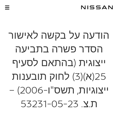
לג
לג
תוכן
תפריט
הודעה על בקשה לאישו
רכזי
חתון
הודעה על בקשה לאישור
הסדר פשרה בתביעה
ייצוגית (בהתאם לסעיף
25(א)(3) לחוק תובענות
ייצוגיות, תשס"ו-2006) –
ת.צ. 53231-05-23