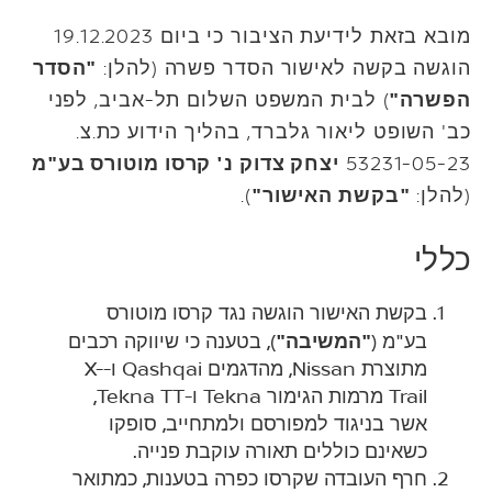
מובא בזאת לידיעת הציבור כי ביום 19.12.2023
הוגשה בקשה לאישור הסדר פשרה (להלן:
"הסדר
הפשרה"
) לבית המשפט השלום תל-אביב, לפני
כב' השופט ליאור גלברד, בהליך הידוע כת.צ.
53231-05-23
יצחק צדוק נ' קרסו מוטורס בע"מ
(להלן:
"בקשת האישור"
).
כללי
בקשת האישור הוגשה נגד קרסו מוטורס
בע"מ (
"המשיבה"
), בטענה כי שיווקה רכבים
מתוצרת Nissan, מהדגמים Qashqai ו-X-
Trail מרמות הגימור Tekna ו-Tekna TT,
אשר בניגוד למפורסם ולמתחייב, סופקו
כשאינם כוללים תאורה עוקבת פנייה.
חרף העובדה שקרסו כפרה בטענות, כמתואר