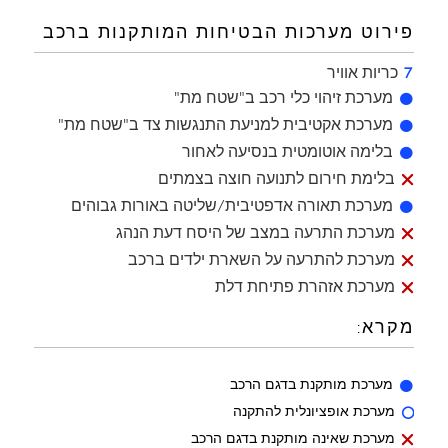
פירוט מערכות הבטיחות המותקנות ברכב
7
כריות אוויר
מערכת מותקנת בדגם
מערכת זיהוי כלי רכב ב"שטח מת"

מערכת מ
מערכת אקטיבית למניעת התנגשות צד ב"שטח מת"

מערכת מותקנת בדגם
בלימה אוטומטית בנסיעה לאחור

מערכת שאינה מותקנת ב
בלימת חירום לתנועה חוצה בצמתים

מערכת מות
מערכת תאורה אדפטיבית/שליטה באורות גבוהים

מערכת שאינה מות
מערכת התרעה במצב של היסח דעת הנהג

מערכת שאינה מותק
מערכת להתרעה על השארת ילדים ברכב

מערכת שאינה מותקנת בדגם
מערכת אזהרת פתיחת דלת

מקרא:
מערכת מותקנת בדגם הרכב

מערכת אופציונלית להתקנה

מערכת שאינה מותקנת בדגם הרכב
