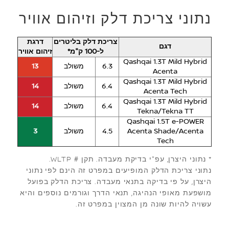
נתוני צריכת דלק וזיהום אוויר
צריכת דלק בליטרים
דרגת
דגם
ל-100 ק"מ*
זיהום אוויר
Qashqai 1.3T Mild Hybrid
6.3
משולב
13
Acenta
Qashqai 1.3T Mild Hybrid
6.4
משולב
14
Acenta Tech
Qashqai 1.3T Mild Hybrid
6.4
משולב
14
Tekna/Tekna TT
Qashqai 1.5T e-POWER
Acenta Shade/Acenta
4.5
משולב
3
Tech
* נתוני היצרן, עפ"י בדיקת מעבדה. תקן # WLTP.
נתוני צריכת הדלק המופיעים במפרט זה הינם לפי נתוני
היצרן, על פי בדיקה בתנאי מעבדה. צריכת הדלק בפועל
מושפעת מאופי הנהיגה, תנאי הדרך וגורמים נוספים והיא
עשויה להיות שונה מן המצוין במפרט זה.