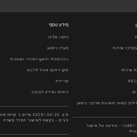
מידע נוסף
ת
כתבו אלינו
נפתח בחלון חדש
במרכז שירות
מגזין ניסאן
Nissan Intelligent Mobility
 שירות
תקן זיהום אוויר WLTP
נפתח בחלון חדש
נפתח בחלון חדש
קריירה
נפתח בחלון חדש
ים
דוחות ומידע לציבור
לוץ נפגעי תאונות מרכבי ניסאן
ת.צ. 53231-05-23 צדוק נ' קרסו
בע"מ - בקשה לאישור הסדר פשרה
ת.צ. 14887-03-20 - הודעה על אישור
נפתח בחלון חדש
גית