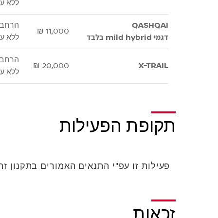
ללא על
QASHQAI
הרחבת אחריות
11,000 ₪
דגמי mild hybrid בלבד
ללא על
הרחבת אחריות
20,000 ₪
X-TRAIL
ללא על
תקופת הפעילות
פעילות זו עפ"י התנאים האמורים בתקנון זה תהא תקפה החל מיום 026
זכאות