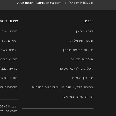
Nissan ישראל
תקנון קיץ חם בניסאן - אוגוסט 2026
רכבים
שירות ניסאן
דגמי ניסאן
מרכזי שירו
הנעה חשמלית
תיאום תור 
תיאום נסיעת מבחן
יצירת קשר
אולמות תצוגה
מבצע קריאת
קטלוגים לדגמי ניסאן
בדיקת RECALL
מחירון דגמים
מחירון חלפ
צריכת דלק, זיהום אוויר ואבזור בטיחותי
מדריכים לחי
תווית נתוני צמיגים
תובענה ייצו