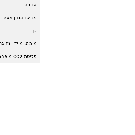
שניהם.
מנוע הבנזין מטעין
כן
מומנט מיידי ונהיגה
פליטת CO2 מופחתת