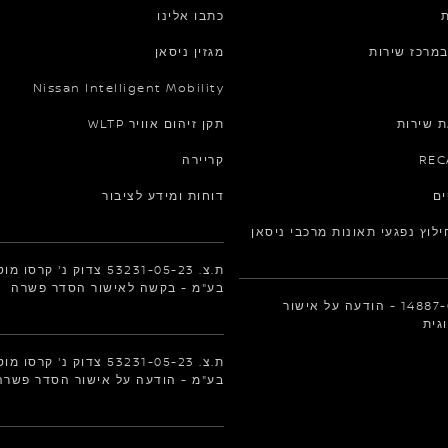
ת
כתבו אלינו
נפתח בחלון חדש
במרכז שירות
מגזין ניסאן
Nissan Intelligent Mobility
 שירות
תקן זיהום אוויר WLTP
נפתח בחלון חדש
נפתח בחלון חדש
קריירה
נפתח בחלון חדש
ים
דוחות ומידע לציבור
לוץ נפגעי תאונות מרכבי ניסאן
ת.צ. 53231-05-23 צדוק נ' קרסו
בע"מ - בקשה לאישור הסדר פשרה
ת.צ. 14887-03-20 - הודעה על אישור
נפתח בחלון חדש
גית
ת.צ. 53231-05-23 צדוק נ' קרסו
בע"מ - הודעה על אישור הסדר פשרה