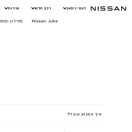
לג
לג
דגמי ניסאן
רכב חדש
שירות
rain compare
תוכן
תפריט
רכזי
חתון
Nissan Juke
מחירון ומפר
ה
נושא
איך המנוע עובד?