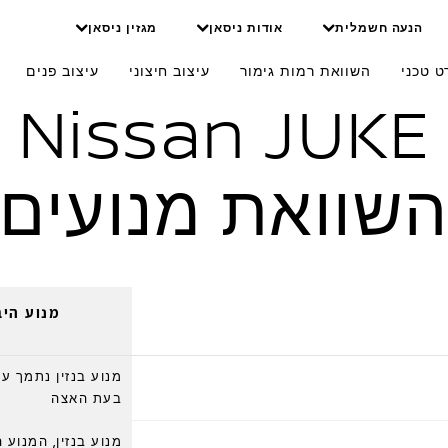
הנעה חשמלית
אודות ניסאן
מגזין ניסאן
Powert
ט טכני
השוואת רמות גימור
עיצוב חיצוני
עיצוב פנים
Nissan JUKE
שוואת מנועים
מנוע היב
מנוע בנזין נתמך על
בעת האצה
מנוע בנזין, המנוע 