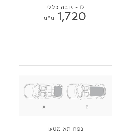
D - גובה כללי
1,720
מ"מ
נפח תא מטען