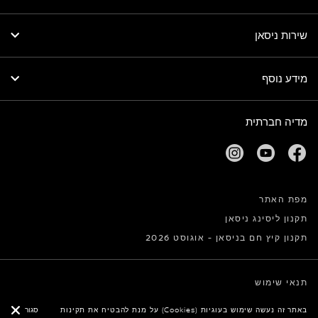
שירות ניסאן
מידע נוסף
מדיה חברתית
facebook
youtube
נפתח בחלון חדש
נפתח בחלון חדש
instagram
נפתח בחלון חדש
מפת האתר
תקנון ליסינג ניסאן
תקנון קיץ חם בניסאן - אוגוסט 2026
תנאי שימוש
מדיניות פרטיות
באתר זה נעשה שימוש בעוגיות (Cookies) על מנת להבטיח את תקינות
סגור